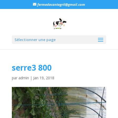
fermedecantegril@gmail.com
Sélectionner une page
serre3 800
par
admin
|
Jan 19, 2018