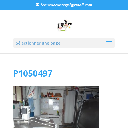
fermedecantegril@gmail.com
Sélectionner une page
P1050497