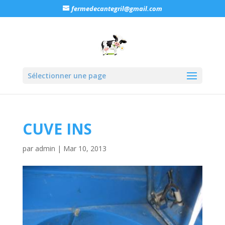
fermedecantegril@gmail.com
Sélectionner une page
CUVE INS
par
admin
|
Mar 10, 2013